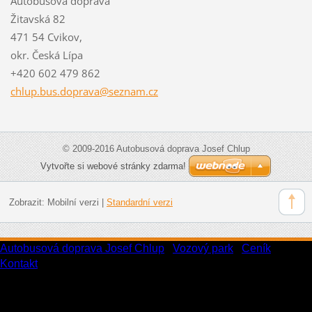
Autobusová doprava
Žitavská 82
471 54 Cvikov,
okr. Česká Lípa
+420 602 479 862
chlup.bu
s.doprav
a@seznam
.cz
© 2009-2016 Autobusová doprava Josef Chlup
Vytvořte si webové stránky zdarma!
Zobrazit:
Mobilní verzi
|
Standardní verzi
Autobusová doprava Josef Chlup
|
Vozový park
|
Ceník
|
Kontakt